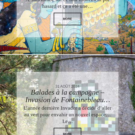
hasard et ça a été une…
MORE
31 AOÛT 2024
Balades à la campagne –
Invasion de Fontainebleau…
L’année dernière Invader a décidé d’aller
au vert pour envahir un nouvel espace…
Le…
MORE