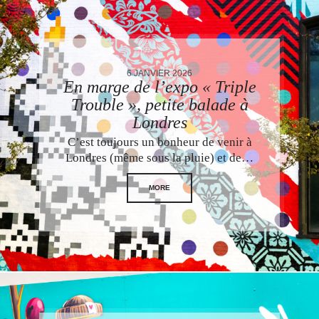
6 JANVIER 2026
En marge de l’expo « Triple
Trouble », petite balade à
Londres
C’est toujours un bonheur de venir à
Londres (même sous la pluie) et de…
MORE