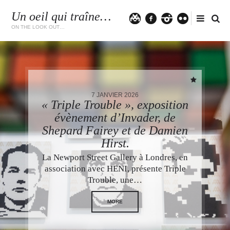
Un oeil qui traîne…
Twitter
facebook
instagram
flickr
ON THE LOOK OUT…
7 JANVIER 2026
« Triple Trouble », exposition
évènement d’Invader, de
Shepard Fairey et de Damien
Hirst.
La Newport Street Gallery à Londres, en
association avec HENI, présente Triple
Trouble, une…
MORE