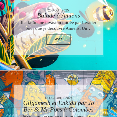
25 AOÛT 2025
Balade à Amiens
Il a fallu une invasion initiée par Invader
pour que je découvre Amiens. Un…
MORE
13 OCTOBRE 2024
Gilgamesh et Enkidu par Jo
Ber & Mr Poes à Colombes
Je suis tombé sur ce mur totalement par