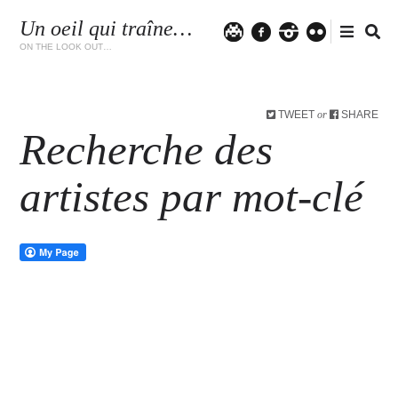
Un oeil qui traîne…
Twitter
facebook
instagram
flickr
ON THE LOOK OUT…
TWEET
SHARE
or
Recherche des
artistes par mot-clé