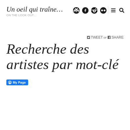
Un oeil qui traîne…
Twitter
facebook
instagram
flickr
ON THE LOOK OUT…
TWEET
SHARE
or
Recherche des
artistes par mot-clé