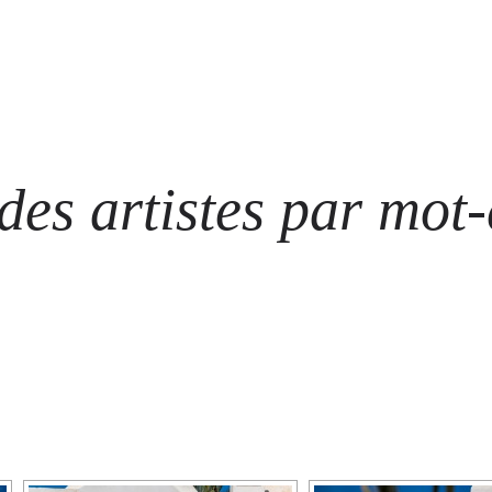
ARTISTES
LES ÉVÈNEMENTS
LES GALERIES
GRAFFITIS
STRE
@ N
es artistes par mot-