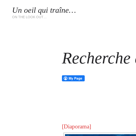
Un oeil qui traîne…
LES 
ON THE LOOK OUT…
Recherche d
[Diaporama]