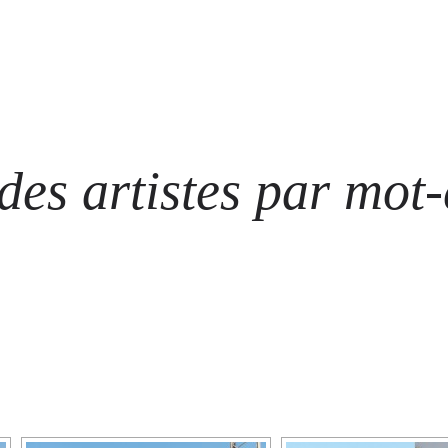
ARTISTES
LES ÉVÈNEMENTS
LES GALERIES
GRAFFITIS
STRE
@ N
es artistes par mot-