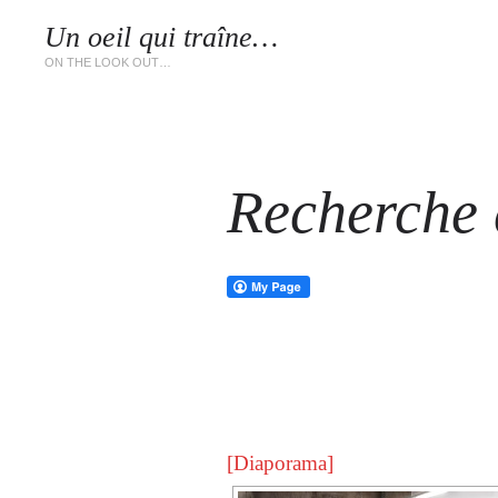
Un oeil qui traîne…
LES 
ON THE LOOK OUT…
Recherche d
[Diaporama]