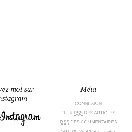
vez moi sur
Méta
nstagram
CONNEXION
FLUX
RSS
DES ARTICLES
RSS
DES COMMENTAIRES
SITE DE WORDPRESS-FR