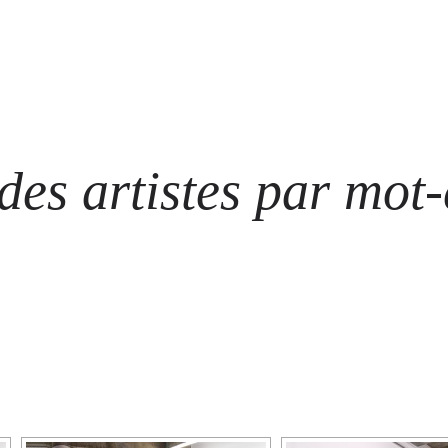
ARTISTES
LES ÉVÈNEMENTS
LES GALERIES
GRAFFITIS
STRE
@ N
es artistes par mot-