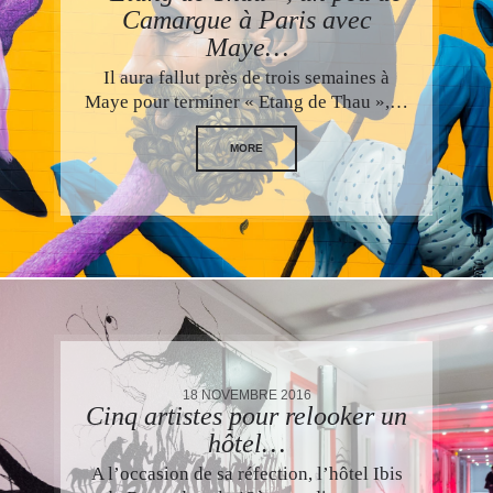
Camargue à Paris avec
Maye…
Il aura fallut près de trois semaines à
Maye pour terminer « Etang de Thau »,…
MORE
18 NOVEMBRE 2016
Cinq artistes pour relooker un
hôtel…
A l’occasion de sa réfection, l’hôtel Ibis