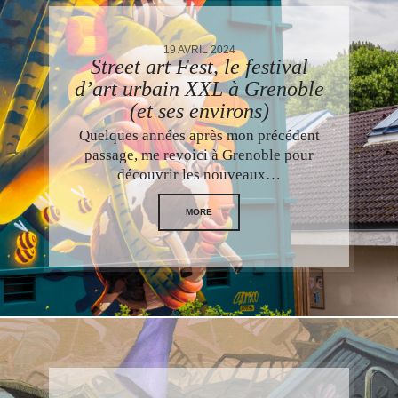
19 AVRIL 2024
Street art Fest, le festival
d’art urbain XXL à Grenoble
(et ses environs)
Quelques années après mon précédent
passage, me revoici à Grenoble pour
découvrir les nouveaux…
MORE