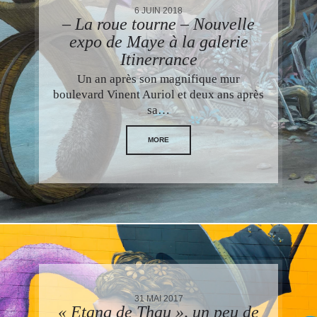
6 JUIN 2018
– La roue tourne – Nouvelle
expo de Maye à la galerie
Itinerrance
Un an après son magnifique mur
boulevard Vinent Auriol et deux ans après
sa…
MORE
31 MAI 2017
« Etang de Thau », un peu de