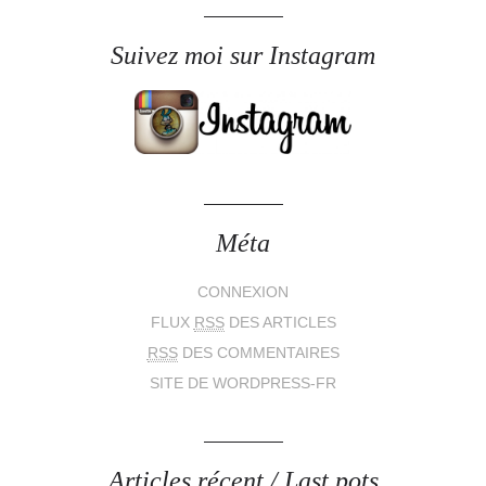
Suivez moi sur Instagram
Méta
CONNEXION
FLUX
RSS
DES ARTICLES
RSS
DES COMMENTAIRES
SITE DE WORDPRESS-FR
Articles récent / Last pots