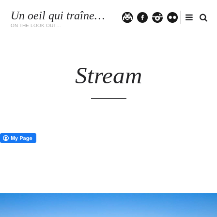
Un oeil qui traîne…
Twitter
facebook
instagram
flickr
ON THE LOOK OUT…
Stream