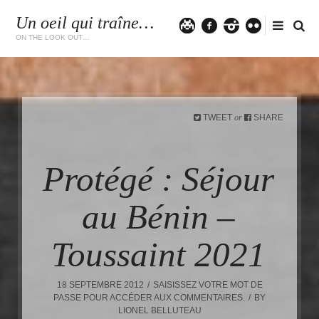
Un oeil qui traîne…
Twitter
facebook
instagram
flickr
ON THE LOOK OUT…
TWEET
SHARE
or
Protégé : Séjour
au Bénin –
Toussaint 2021
18 SEPTEMBRE 2012
SAISISSEZ VOTRE MOT DE
PASSE POUR ACCÉDER AUX COMMENTAIRES.
BY
LIONEL BELLUTEAU