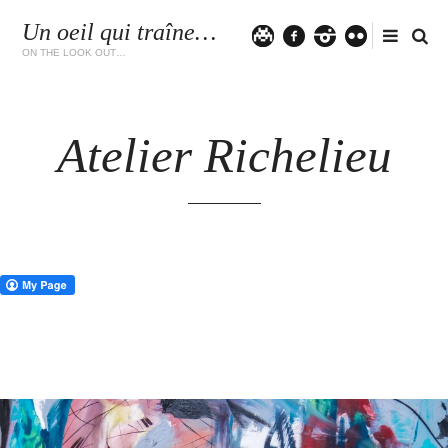
Un oeil qui traîne…
Twitter
facebook
instagram
flickr
ON THE LOOK OUT…
Atelier Richelieu