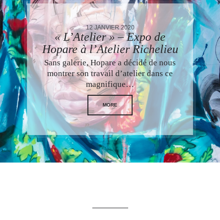
12 JANVIER 2020
« L’Atelier » – Expo de
Hopare à l’Atelier Richelieu
Sans galerie, Hopare a décidé de nous
montrer son travail d’atelier dans ce
magnifique…
MORE