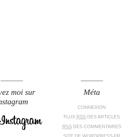
vez moi sur
Méta
nstagram
CONNEXION
FLUX
RSS
DES ARTICLES
RSS
DES COMMENTAIRES
SITE DE WORDPRESS-FR