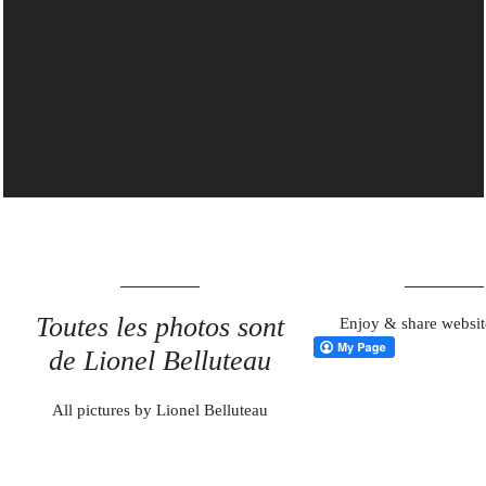
14 JANVIER 2014
La Tour Paris 13 – Le 9è
étage et du bonus…
MORE
Toutes les photos sont
Enjoy & share websit
de Lionel Belluteau
All pictures by Lionel Belluteau