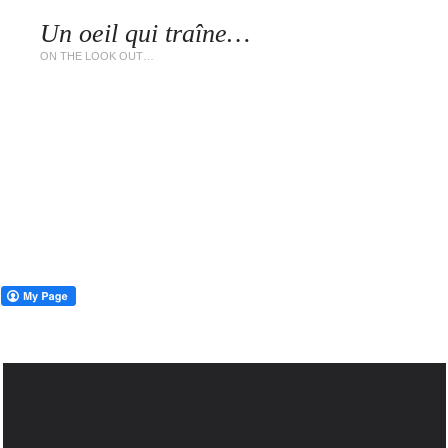
Un oeil qui traîne…
LES 
ON THE LOOK OUT…