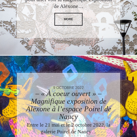
de Alëxone…
MORE
9 OCTOBRE 2022
– « À coeur ouvert » –
Magnifique exposition de
Alëxone à l’espace Poirel de
Nancy
Entre le 21 mai et le 2 octobre 2022, la
galerie Poirel de Nancy…