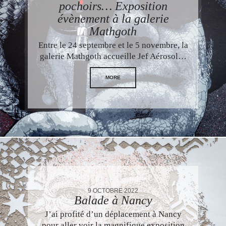
pochoirs… Exposition
évènement à la galerie
Mathgoth
Entre le 24 septembre et le 5 novembre, la
galerie Mathgoth accueille Jef Aérosol…
MORE
9 OCTOBRE 2022
Balade à Nancy
J’ai profité d’un déplacement à Nancy
pour aller voir la magnifique exposition