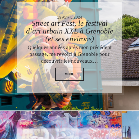
19 AVRIL 2024
Street art Fest, le festival
d’art urbain XXL à Grenoble
(et ses environs)
Quelques années après mon précédent
passage, me revoici à Grenoble pour
découvrir les nouveaux…
MORE