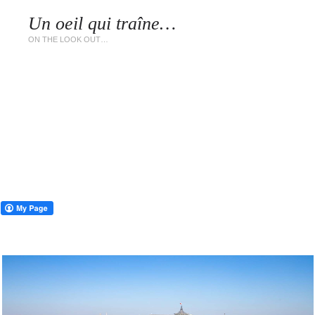
Un oeil qui traîne…
LES 
ON THE LOOK OUT…