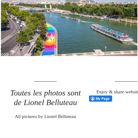
17 JUILLET 2018
– Stream – Le nouveau
projet de la galerie
Itinerrance
MORE
Toutes les photos sont
Enjoy & share websit
de Lionel Belluteau
All pictures by Lionel Belluteau