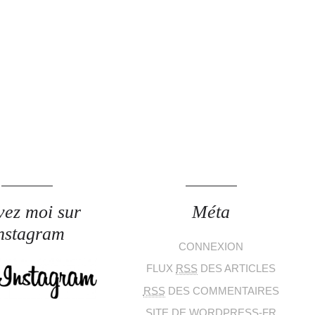
vez moi sur
Méta
nstagram
CONNEXION
FLUX
RSS
DES ARTICLES
RSS
DES COMMENTAIRES
SITE DE WORDPRESS-FR