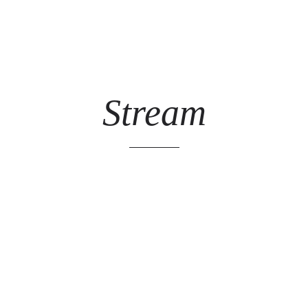
ARTISTES
LES ÉVÈNEMENTS
LES GALERIES
GRAFFITIS
STR
@ 
Stream