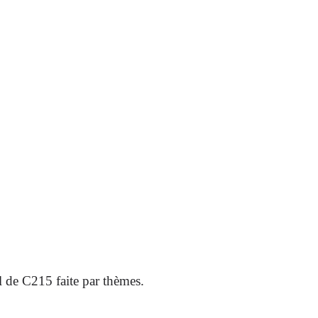
ARTISTES
LES ÉVÈNEMENTS
LES GALERIES
GRAFFITIS
STR
@ 
l de C215 faite par thèmes.