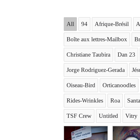
All
94
Afrique-Brésil
A
Boîte aux lettres-Mailbox
B
Christiane Taubira
Dan 23
Jorge Rodriguez-Gerada
Jés
Oiseau-Bird
Orticanoodles
Rides-Wrinkles
Roa
Santa
TSF Crew
Untitled
Vitry