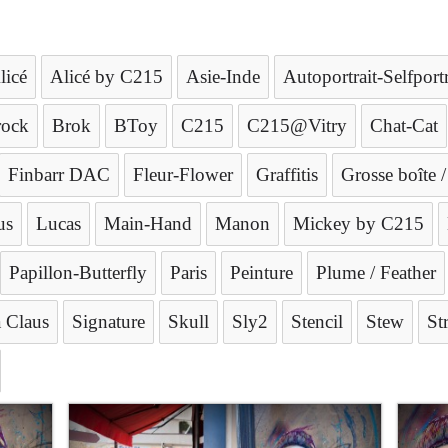
licé
Alicé by C215
Asie-Inde
Autoportrait-Selfportr
rock
Brok
BToy
C215
C215@Vitry
Chat-Cat
Finbarr DAC
Fleur-Flower
Graffitis
Grosse boîte 
us
Lucas
Main-Hand
Manon
Mickey by C215
Papillon-Butterfly
Paris
Peinture
Plume / Feather
 Claus
Signature
Skull
Sly2
Stencil
Stew
Str