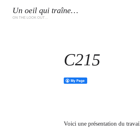
Un oeil qui traîne…
LES 
ON THE LOOK OUT…
C215
Voici une présentation du travai