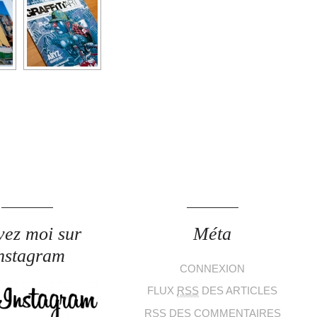
vez moi sur
Méta
nstagram
CONNEXION
FLUX
RSS
DES ARTICLES
RSS
DES COMMENTAIRES