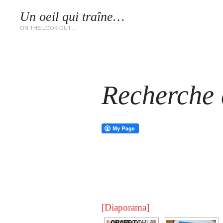
Un oeil qui traîne…
LES 
ON THE LOOK OUT…
Recherche d
[Diaporama]