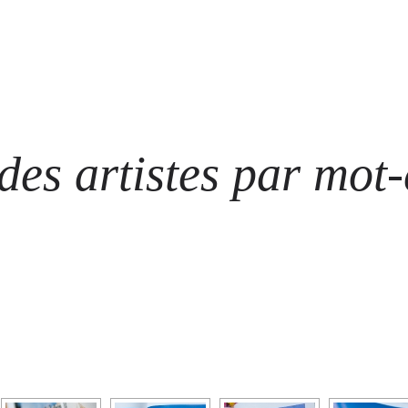
ARTISTES
LES ÉVÈNEMENTS
LES GALERIES
GRAFFITIS
STRE
@ N
es artistes par mot-