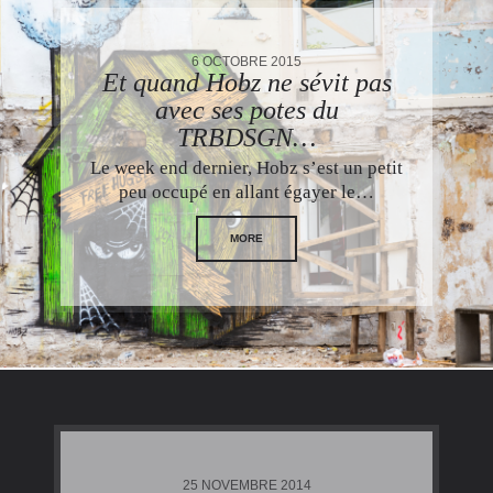
6 OCTOBRE 2015
Et quand Hobz ne sévit pas
avec ses potes du
TRBDSGN…
Le week end dernier, Hobz s’est un petit
peu occupé en allant égayer le…
MORE
25 NOVEMBRE 2014