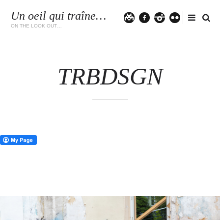
Un oeil qui traîne…
Twitter
facebook
instagram
flickr
ON THE LOOK OUT…
TRBDSGN