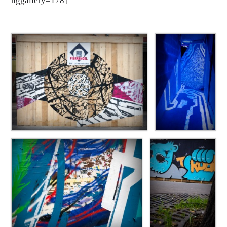
nggallery=178]
____________________