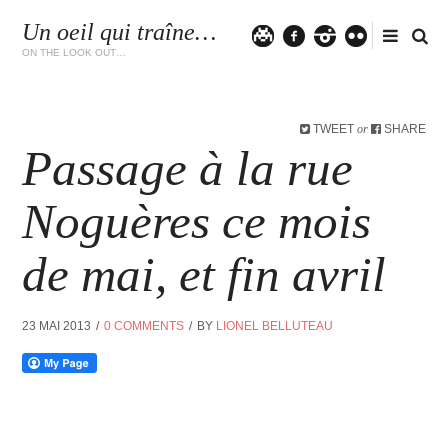
Un oeil qui traîne…
Twitter
facebook
instagram
flickr
ON THE LOOK OUT…
TWEET
SHARE
or
Passage à la rue
Noguères ce mois
de mai, et fin avril
23 MAI 2013
0 COMMENTS
BY
LIONEL BELLUTEAU