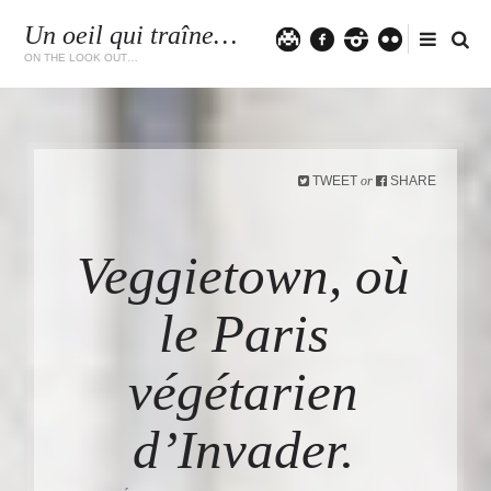
Un oeil qui traîne…
Twitter
facebook
instagram
flickr
ON THE LOOK OUT…
TWEET
SHARE
or
Veggietown, où
le Paris
végétarien
d’Invader.