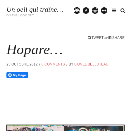
Un oeil qui traîne…
Twitter
facebook
instagram
flickr
ON THE LOOK OUT…
TWEET
SHARE
or
Hopare…
23 OCTOBRE 2012
0 COMMENTS
BY
LIONEL BELLUTEAU