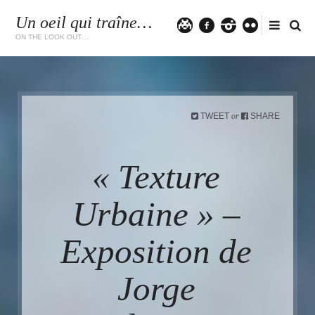
Un oeil qui traîne…
Twitter
facebook
instagram
flickr
ON THE LOOK OUT…
TWEET
SHARE
or
« Texture
Urbaine » –
Exposition de
Jorge