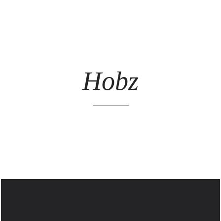
ARTISTES
LES ÉVÈNEMENTS
LES GALERIES
GRAFFITIS
STR
@ 
Hobz