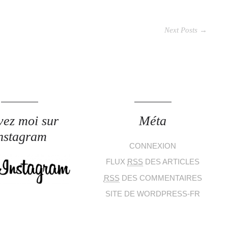
Next Posts →
vez moi sur
Méta
nstagram
CONNEXION
FLUX
RSS
DES ARTICLES
RSS
DES COMMENTAIRES
SITE DE WORDPRESS-FR