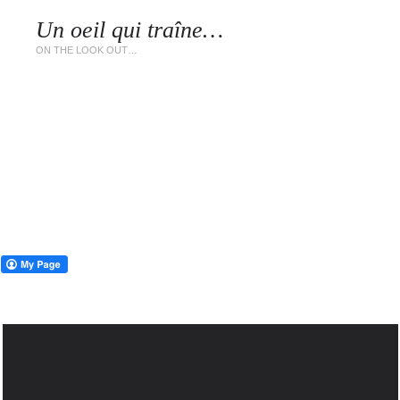
Un oeil qui traîne…
LES 
ON THE LOOK OUT…