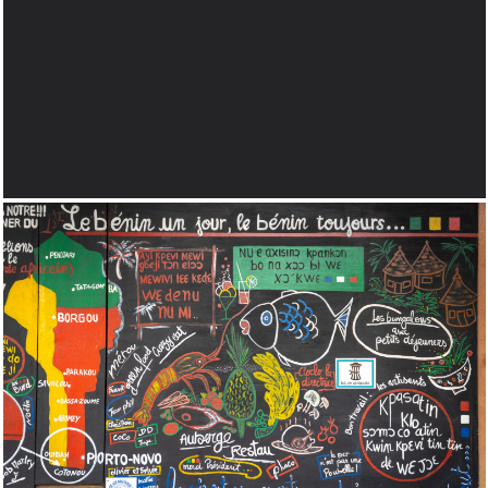
19 MARS 2013
TRBDSGN vs
FrenchKiss…
MORE
18 SEPTEMBRE 2012
Protégé : Séjour au Bénin
– Toussaint 2021
MORE