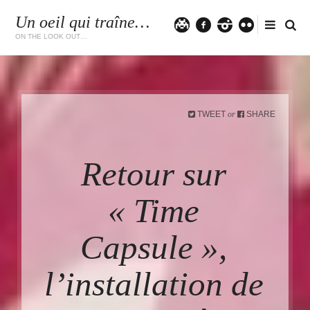
Un oeil qui traîne…
Twitter
facebook
instagram
flickr
ON THE LOOK OUT…
TWEET
SHARE
or
Retour sur
« Time
Capsule »,
l’installation de