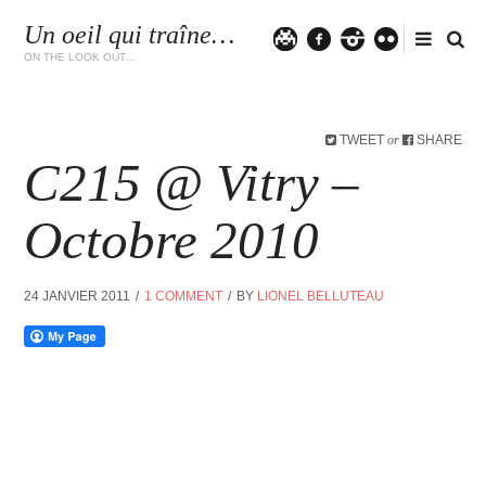
Un oeil qui traîne…
Twitter
facebook
instagram
flickr
ON THE LOOK OUT…
TWEET
SHARE
or
C215 @ Vitry –
Octobre 2010
24 JANVIER 2011
1 COMMENT
BY
LIONEL BELLUTEAU