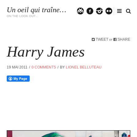
Un oeil qui traîne…
Twitter
facebook
instagram
flickr
ON THE LOOK OUT…
TWEET
SHARE
or
Harry James
19 MAI 2011
0 COMMENTS
BY
LIONEL BELLUTEAU