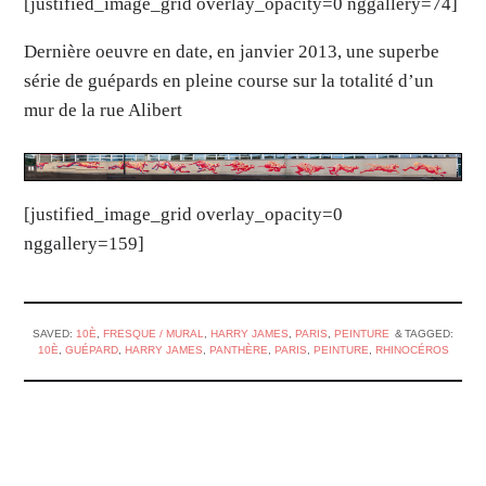
[justified_image_grid overlay_opacity=0 nggallery=74]
Dernière oeuvre en date, en janvier 2013, une superbe
série de guépards en pleine course sur la totalité d’un
mur de la rue Alibert
[justified_image_grid overlay_opacity=0
nggallery=159]
SAVED:
10È
,
FRESQUE / MURAL
,
HARRY JAMES
,
PARIS
,
PEINTURE
TAGGED:
10È
,
GUÉPARD
,
HARRY JAMES
,
PANTHÈRE
,
PARIS
,
PEINTURE
,
RHINOCÉROS