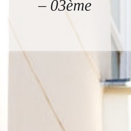
– 03ème