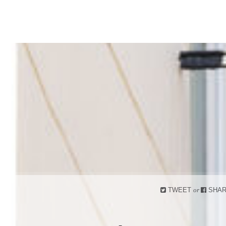
TWEET
or
SHA