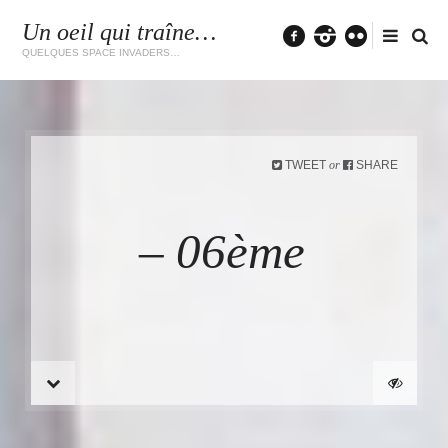
Un oeil qui traîne…
facebook
instagram
flickr
QUELQUES SPACE INVADERS…
TWEET
SHARE
or
– 06ème