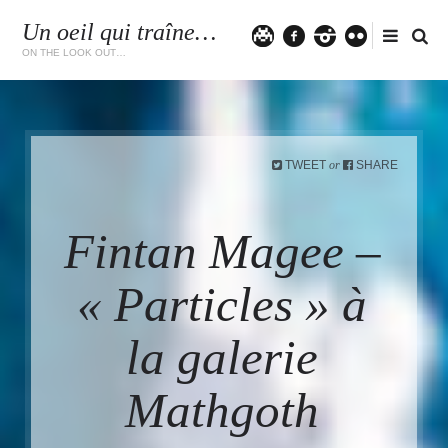
Un oeil qui traîne…
Twitter
facebook
instagram
flickr
ON THE LOOK OUT…
TWEET
SHARE
or
Fintan Magee –
« Particles » à
la galerie
Mathgoth