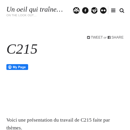
Un oeil qui traîne…
Twitter
facebook
instagram
flickr
ON THE LOOK OUT…
TWEET
SHARE
or
C215
Voici une présentation du travail de C215 faite par
thèmes.