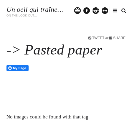
Un oeil qui traîne…
Twitter
facebook
instagram
flickr
ON THE LOOK OUT…
TWEET
SHARE
or
-> Pasted paper
No images could be found with that tag.