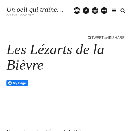
Un oeil qui traîne…
Twitter
facebook
instagram
flickr
ON THE LOOK OUT…
TWEET
SHARE
or
Les Lézarts de la
Bièvre