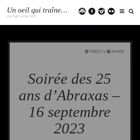
Un oeil qui traîne…
Twitter
facebook
instagram
flickr
ON THE LOOK OUT…
TWEET
SHARE
or
Soirée des 25
ans d’Abraxas –
16 septembre
2023