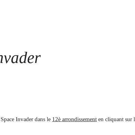
ARTISTES
LES ÉVÈNEMENTS
LES GALERIES
GRAFFITIS
STR
@ 
nvader
 Space Invader dans le
12è arrondissement
en cliquant sur 