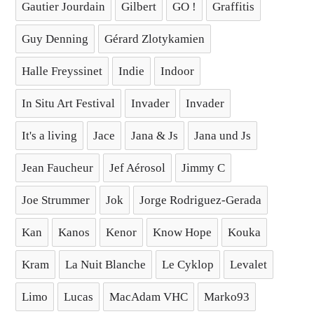
Gautier Jourdain
Gilbert
GO !
Graffitis
Guy Denning
Gérard Zlotykamien
Halle Freyssinet
Indie
Indoor
In Situ Art Festival
Invader
Invader
It's a living
Jace
Jana & Js
Jana und Js
Jean Faucheur
Jef Aérosol
Jimmy C
Joe Strummer
Jok
Jorge Rodriguez-Gerada
Kan
Kanos
Kenor
Know Hope
Kouka
Kram
La Nuit Blanche
Le Cyklop
Levalet
Limo
Lucas
MacAdam VHC
Marko93