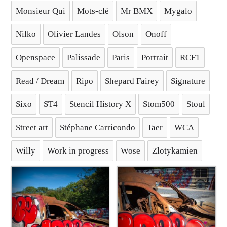
Monsieur Qui
Mots-clé
Mr BMX
Mygalo
Nilko
Olivier Landes
Olson
Onoff
Openspace
Palissade
Paris
Portrait
RCF1
Read / Dream
Ripo
Shepard Fairey
Signature
Sixo
ST4
Stencil History X
Stom500
Stoul
Street art
Stéphane Carricondo
Taer
WCA
Willy
Work in progress
Wose
Zlotykamien