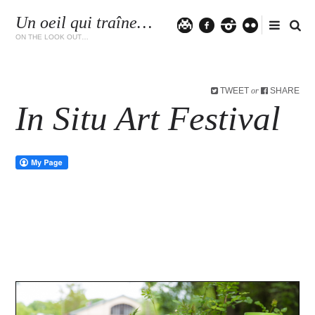
Un oeil qui traîne…
Twitter
facebook
instagram
flickr
ON THE LOOK OUT…
TWEET
SHARE
or
In Situ Art Festival