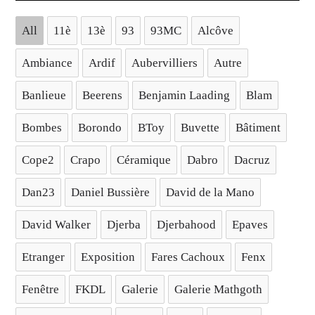
All
11è
13è
93
93MC
Alcôve
Ambiance
Ardif
Aubervilliers
Autre
Banlieue
Beerens
Benjamin Laading
Blam
Bombes
Borondo
BToy
Buvette
Bâtiment
Cope2
Crapo
Céramique
Dabro
Dacruz
Dan23
Daniel Bussière
David de la Mano
David Walker
Djerba
Djerbahood
Epaves
Etranger
Exposition
Fares Cachoux
Fenx
Fenêtre
FKDL
Galerie
Galerie Mathgoth