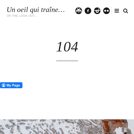
Un oeil qui traîne…
Twitter
facebook
instagram
flickr
ON THE LOOK OUT…
104