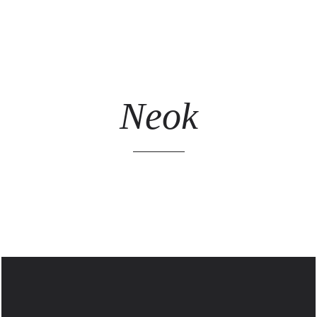
ARTISTES
LES ÉVÈNEMENTS
LES GALERIES
GRAFFITIS
STR
@ 
Neok