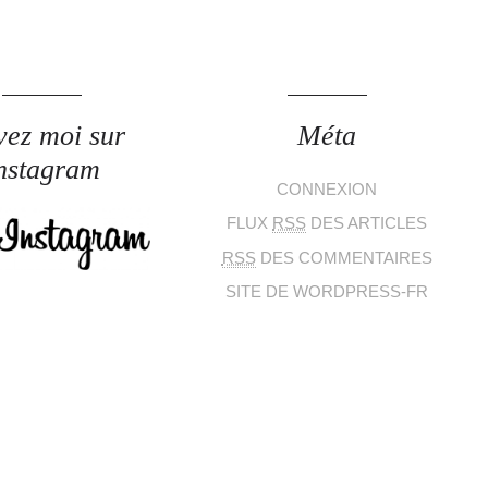
vez moi sur
Méta
nstagram
CONNEXION
FLUX
RSS
DES ARTICLES
RSS
DES COMMENTAIRES
SITE DE WORDPRESS-FR