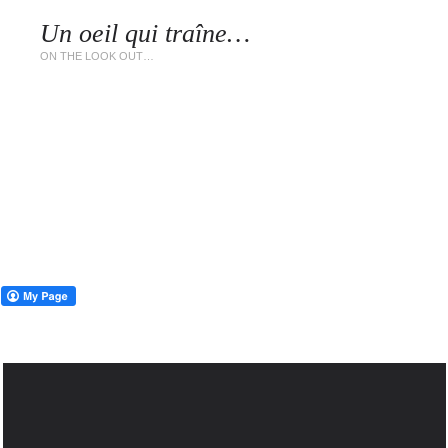
Un oeil qui traîne…
LES 
ON THE LOOK OUT…