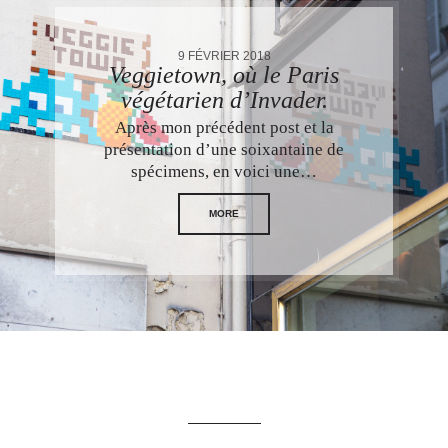
9 FÉVRIER 2018
Veggietown, où le Paris
végétarien d’Invader.
Après mon précédent post et la
présentation d’une soixantaine de
spécimens, en voici une…
MORE