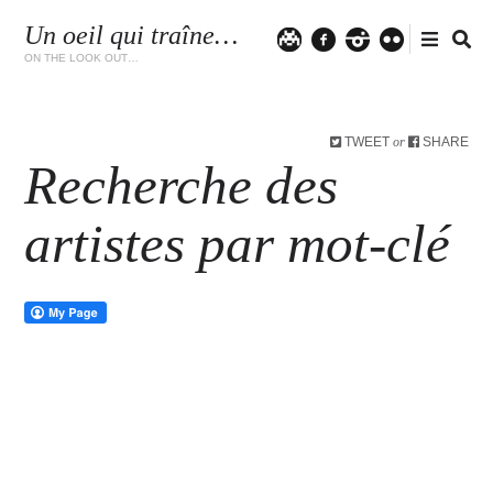
Un oeil qui traîne…
Twitter
facebook
instagram
flickr
ON THE LOOK OUT…
TWEET
SHARE
or
Recherche des
artistes par mot-clé