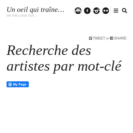
Un oeil qui traîne…
Twitter
facebook
instagram
flickr
ON THE LOOK OUT…
TWEET
SHARE
or
Recherche des
artistes par mot-clé