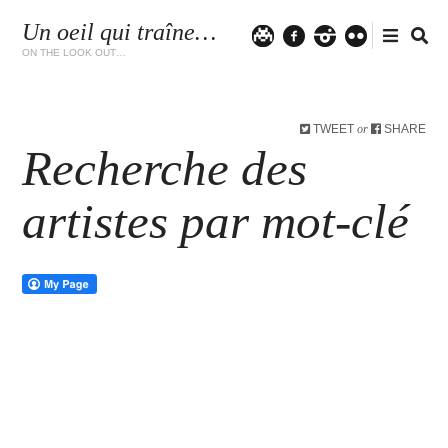
Un oeil qui traîne…
Twitter
facebook
instagram
flickr
ON THE LOOK OUT…
TWEET
SHARE
or
Recherche des
artistes par mot-clé