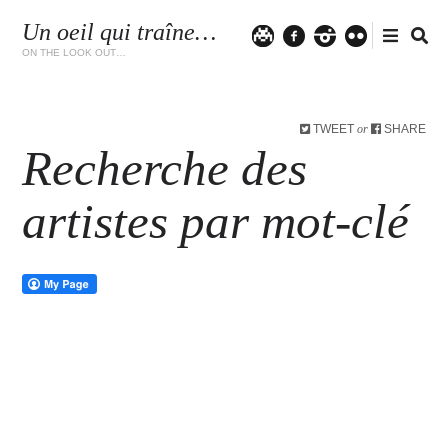
Un oeil qui traîne…
Twitter
facebook
instagram
flickr
ON THE LOOK OUT…
TWEET
SHARE
or
Recherche des
artistes par mot-clé