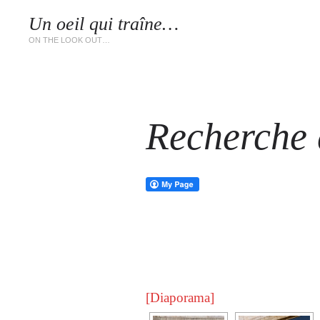
Un oeil qui traîne…
LES 
ON THE LOOK OUT…
Recherche d
[Diaporama]