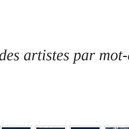
ARTISTES
LES ÉVÈNEMENTS
LES GALERIES
GRAFFITIS
STRE
@ N
es artistes par mot-