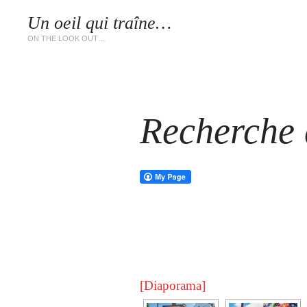
Un oeil qui traîne…
LES 
ON THE LOOK OUT…
Recherche d
[Diaporama]