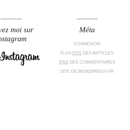
vez moi sur
Méta
nstagram
CONNEXION
FLUX
RSS
DES ARTICLES
RSS
DES COMMENTAIRES
SITE DE WORDPRESS-FR