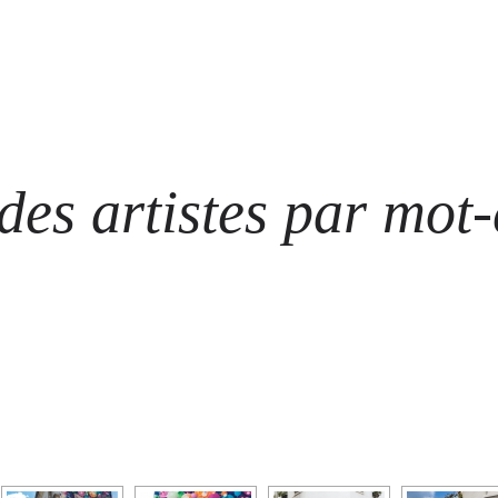
ARTISTES
LES ÉVÈNEMENTS
LES GALERIES
GRAFFITIS
STRE
@ N
es artistes par mot-