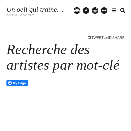
Un oeil qui traîne…
Twitter
facebook
instagram
flickr
ON THE LOOK OUT…
TWEET
SHARE
or
Recherche des
artistes par mot-clé