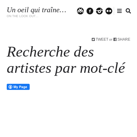
Un oeil qui traîne…
Twitter
facebook
instagram
flickr
ON THE LOOK OUT…
TWEET
SHARE
or
Recherche des
artistes par mot-clé