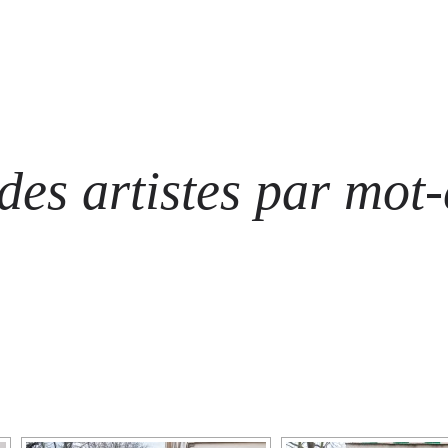
ARTISTES
LES ÉVÈNEMENTS
LES GALERIES
GRAFFITIS
STRE
@ N
es artistes par mot-