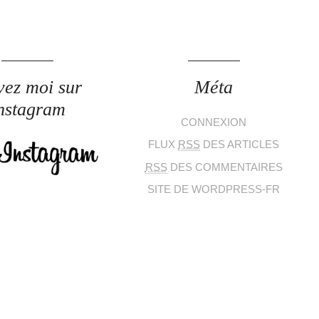
vez moi sur
Méta
nstagram
CONNEXION
FLUX
RSS
DES ARTICLES
RSS
DES COMMENTAIRES
SITE DE WORDPRESS-FR