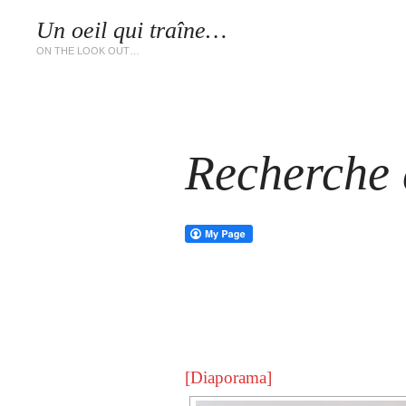
Un oeil qui traîne…
LES 
ON THE LOOK OUT…
Recherche d
[Diaporama]