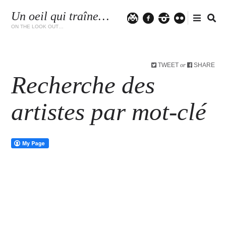
Un oeil qui traîne…
Twitter
facebook
instagram
flickr
ON THE LOOK OUT…
TWEET
SHARE
or
Recherche des
artistes par mot-clé