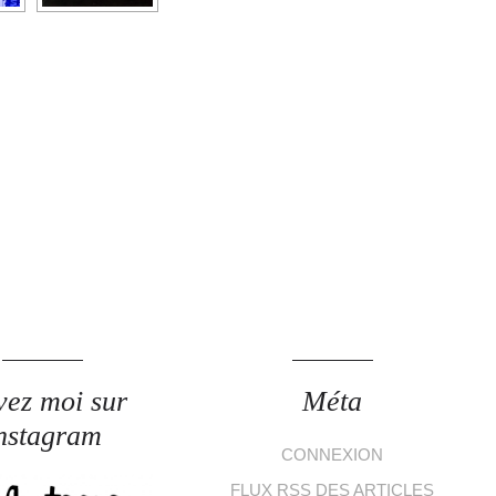
vez moi sur
Méta
nstagram
CONNEXION
FLUX
RSS
DES ARTICLES