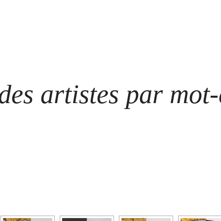
ARTISTES
LES ÉVÈNEMENTS
LES GALERIES
GRAFFITIS
STRE
@ N
es artistes par mot-