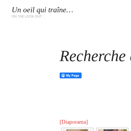
Un oeil qui traîne…
LES 
ON THE LOOK OUT…
Recherche d
[Diaporama]