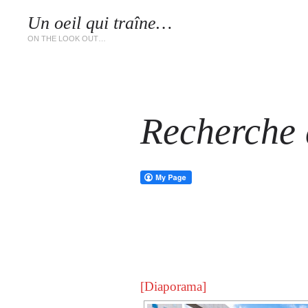
Un oeil qui traîne…
LES 
ON THE LOOK OUT…
Recherche d
[Diaporama]