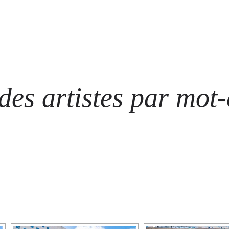
ARTISTES
LES ÉVÈNEMENTS
LES GALERIES
GRAFFITIS
STRE
@ N
es artistes par mot-